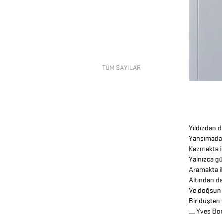
TÜM SAYILAR
Yıldızdan d
Yansımada
Kazmakta ik
Yalnızca gü
Aramakta iki
Altından dah
Ve doğsun
Bir düşten 
__
Yves Bo