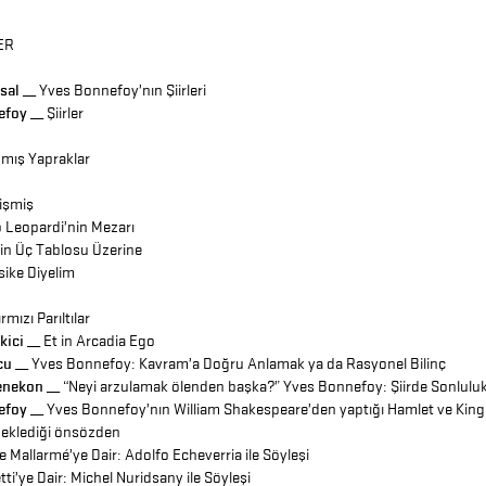
ER
sal __
Yves Bonnefoy’nın Şiirleri
efoy __
Şiirler
nmış Yapraklar
ğişmiş
 Leopardi’nin Mezarı
’in Üç Tablosu Üzerine
Psike Diyelim
mızı Parıltılar
ici __
Et in Arcadia Ego
cu __
Yves Bonnefoy: Kavram’a Doğru Anlamak ya da Rasyonel Bilinç
enekon __
“Neyi arzulamak ölenden başka?” Yves Bonnefoy: Şiirde Sonlulu
efoy __
Yves Bonnefoy’nın William Shakespeare’den yaptığı Hamlet ve King
e eklediği önsözden
 Mallarmé’ye Dair: Adolfo Echeverria ile Söyleşi
ti’ye Dair: Michel Nuridsany ile Söyleşi