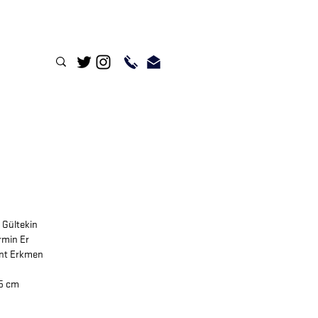
 Gültekin
rmin Er
nt Erkmen
,5 cm