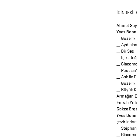
İÇİNDEKİL
Ahmet Soy
Yves Bonn
__ Güzellik
__ Aydınla
__ Bir Ses
__ Işık, De
__ Giacomo
__ Poussin
__ Aşk ile 
__ Güzellik
__ Büyük Kır
Armağan Ek
Emrah Yol
Gökçe Erg
Yves Bonn
çevirilerin
__ Stéphane
__ Giacomet