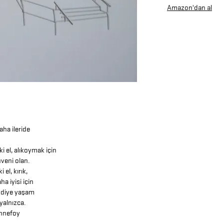
Amazon'dan al
aha ileride
i el, alıkoymak için
veni olan.
 el, kırık,
a iyisi için
 diye yaşam
yalnızca.
nnefoy