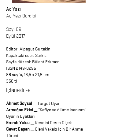
Aç Yazı
Aç Yazı Dergisi
Sayı 06
Eylül 2017
Editör:
Alpagut Gültekin
Kapaktaki eser:
Sarkis
Sayfa düzeni:
Bülent Erkmen
ISSN 2149-0295
88 sayfa, 16,5 x 21,5 cm
350 tl
İÇİNDEKİLER
Ahmet Soysal
__ Turgut Uyar
Armağan Ekici
__ “Kafiye ve ölüme inanırım” –
Uyar’ın Uyakları
Emrah Yolcu
__ Kendini Deren Çiçek
Cevat Çapan
__ Eleni Vakalo İçin Bir Anma
Töreni