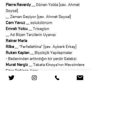
Pierre Reverdy
__ Dönen Yolda (çev. Ahmet
Soysal)
__ Zaman Geçiyor (çev. Ahmet Soysal)
Cem Yavuz
__ solukdönüm
Emrah Yolcu
__ Trisagion
__ Ad Biçen Terzilerin Uyanışı
Rainer Maria
Rilke
__ “Farfallettina” (çev. Ayberk Erkay)
Ruken Kaplan
__ Biyolojik Yapılaşmalar
- Bedeninden arttırdığın bir yerdir Galaksi
Murat Nergiz
__ Takata Kinoya’nın Mevsimlere
Göre Değişen Acısı
Helin Alagöz
__ Gökkuşağının Ölümü
Georges Didi-Huberman
__ “Arena”lar ya da
Mekansal Yalnızlıklar (çev. Ayberk Erkay)
Meister Eckhart
__ 52. Vaaz (çev. Ahmet
Soysal)
Ahmet Soysal
__ Eckhart Üstüne Not
Ufuk Üsterman
__ Hiçten az