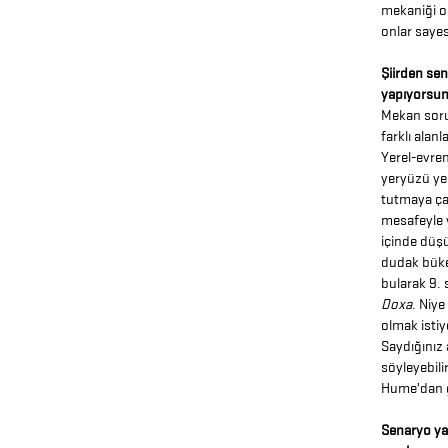
mekaniği on
onlar sayes
Şiirden sen
yapıyorsun
Mekan sorun
farklı alan
Yerel-evren
yeryüzü yer
tutmaya çal
mesafeyle 
içinde düş
dudak büken
bularak 9. 
Doxa
. Niye
olmak istiy
Saydığınız a
söyleyebili
Hume’dan g
Senaryo yay