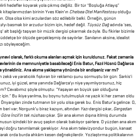
lirli hedefler koyarak yola çıkmış değiliz. Bir tür “Boşluğa Atlayış”
İlk kitaplarımızdan birinin Yves Klein’ın
Chelsea Otel Manifestosu
olduğu
. Olsa olsa kimi arzulardan söz edilebilir belki. Örneğin, günün
ka
’yı basmak bir arzudur bizim için, hedef değil.
Tüysüz Dağ
adında ‘ses,
ış’ alt başlığı taşıyan bir müzik dergisi çıkarmak da öyle. Bu fikirler bizimle
müddetçe bir ölçüde gerçekleşmiş de sayılırlar. Sanılanın aksine, idealist
zı söyleyeceğim.
ayınevi olarak, farklı okuma alanları açmak için kuruldunuz. Fakat zamanla
nevlerinin de memnuniyetle basabileceği Enis Batur, Fazıl Hüsnü Dağlarca
ere yöneldiniz. Ana akıma yaklaşma yönünde bir endişeniz var mı?
 zekâ ve yaratıcılık fışkıran bir reklamcı şunu sormuştu bir gün: Sarkis'i
unuz, iyi güzel, ama yanında Dağlarca'yı niye yayımlıyorsunuz, hiç
m? Cevabımız şöyle olmuştu: “Yaşayan en büyük şair olduğuna
 için.” Bu ikiye yarılma, bu boynu tutulmuşluk ne yazık ki her zaman oldu
 Önyargıları zinde tutmanın bir yolu olsa gerek bu. Enis Batur’a gelince: O,
 beri var; Norgunk’u biraz kazıyın, altından
Yazı
dergisi çıkar,
Gergedan
e Göre İncil’in tek nüshası
çıkar. Şiir ana akımın dışına itilmiş durumda
nusun içindeki bir avuç şaşkın olarak bakılıyor şairlere. O yüzden ana akım
şeyi doğru tanımlamak gerekiyor: Ana akım televizyondur bugün, kanaat
larak orda burda ahkâm kesen değnekçilerdir. Yozlaştırma politikalarının