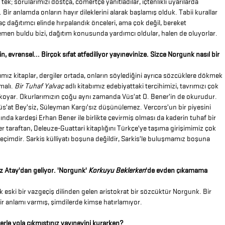
 tek; sorularımızı dostça, cömertçe yanıtladılar, içtenlikli uyarılarda
 Bir anlamda onların hayır dileklerini alarak başlamış olduk. Tabii kurallar
aç dağıtımcı elinde hırpalandık önceleri, ama çok değil, bereket
men buldu bizi, dağıtım konusunda yardımcı oldular, halen de oluyorlar.
n, evrensel... Birçok sıfat atfediliyor yayınevinize. Sizce Norgunk nasıl bir
mız kitaplar, dergiler ortada, onların söylediğini ayrıca sözcüklere dökmek
malı.
Bir Tuhaf Yalvaç
adlı kitabımız edebiyattaki tercihimizi, tavrımızı çok
 koyar. Okurlarımızın çoğu aynı zamanda Vüs’at O. Bener’in de okurudur.
s’at Bey’siz, Süleyman Kargı’sız düşünülemez. Vercors’un bir piyesini
şında kardeşi Erhan Bener ile birlikte çevirmiş olması da kaderin tuhaf bir
ğer taraftan, Deleuze-Guattari kitaplığını Türkçe’ye taşıma girişimimiz çok
r seçimdir. Sarkis külliyatı boşuna değildir, Sarkis’le buluşmamız boşuna
z Atay'dan geliyor. 'Norgunk'
Korkuyu Beklerken
'de evden çıkamama
ok eski bir vazgeçiş dilinden gelen aristokrat bir sözcüktür Norgunk. Bir
r anlamı varmış, şimdilerde kimse hatırlamıyor.
lerle yola çıkmıştınız yayınevini kurarken?