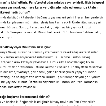
ları'na ithaf ettiniz. Paris'te otel odasında bu yayıneviyle ilgili bir belgesel
sonra yayıncılık yapmaya karar verdiğinizden söz ediyorsunuz kitabın
Hikayesi nedir bunun?
anıyla da küçük kitabevleri, bağımsız yayınevleri şehri. Her an her yerde bir
riniyle karşılaşmak mümkün. İşleyiş basit ama etkili: Önde kitap satış yeri
nevi bürosu. Sonuç: Tarzı olan, tekil, bağımsız bir yayıncılık. Bizim
pek görülmeyen bir model. Minuit belgeseli bütün bunların üstüne geldi,
a anı gibi.
ar etkileyiciydi Minuit'nin sizin için?
 Dünya Savaşı sırasında Fransız yazar Vercors ve arkadaşları tarafından
atkı vermek amacıyla yeraltında kurulmuş. Jérôme Lindon, savaş
stajyer olarak katılıyor yayınevine. Kimi kırılma noktaları geçilirken
sürdürmek görevi onun üstüne kalıyor bir şekilde. Edebiyattan felsefeye,
n dilbilime, tiyatroya, çok özenli, çok bilinçli seçimler yapıyor Lindon.
 kataloğuna baktığımızda ustaca kurulmuş bir kompozisyon görüyoruz.
 bir yayınevi Minuit. Özetle şu söylenebilir Lindon için: Yeni Roman'ın
dahası Beckett'in yayıncısı.
cılığa başlama kararını nasıl aldınız?
k ve başladık. Beğeniyle izlediğimiz bir yayınevi olan Pan Yayıncılık'a