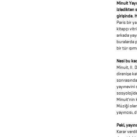
Minuit Yayın
izledikten 
girişinde. 
Paris bir y
kitapçı vit
arkada yayı
buralarda 
bir tür ışım
Nesi bu kad
Minuit, II.
direnişe k
sonrasında 
yayınevini 
sosyolojide
Minuit’nin
Müziği olan
yayıncısı, 
Peki, yayın
Karar verdi