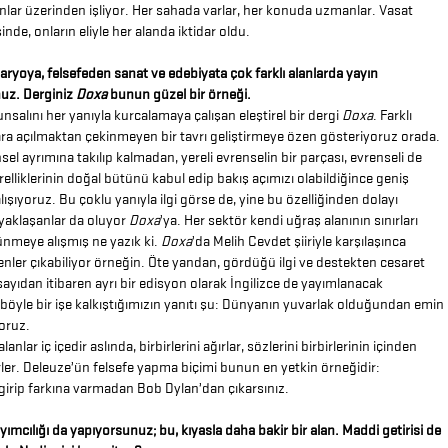
lar üzerinden işliyor. Her sahada varlar, her konuda uzmanlar. Vasat
inde, onların eliyle her alanda iktidar oldu.
aryoya, felsefeden sanat ve edebiyata çok farklı alanlarda yayın
uz. Derginiz
Doxa
bunun güzel bir örneği.
salını her yanıyla kurcalamaya çalışan eleştirel bir dergi
Doxa
. Farklı
lara açılmaktan çekinmeyen bir tavrı geliştirmeye özen gösteriyoruz orada.
sel ayrımına takılıp kalmadan, yereli evrenselin bir parçası, evrenseli de
elliklerinin doğal bütünü kabul edip bakış açımızı olabildiğince geniş
ışıyoruz. Bu çoklu yanıyla ilgi görse de, yine bu özelliğinden dolayı
yaklaşanlar da oluyor
Doxa
’ya. Her sektör kendi uğraş alanının sınırları
ünmeye alışmış ne yazık ki.
Doxa
’da Melih Cevdet şiiriyle karşılaşınca
ler çıkabiliyor örneğin. Öte yandan, gördüğü ilgi ve destekten cesaret
sayıdan itibaren ayrı bir edisyon olarak İngilizce de yayımlanacak
 böyle bir işe kalkıştığımızın yanıtı şu: Dünyanın yuvarlak olduğundan emin
oruz.
lanlar iç içedir aslında, birbirlerini ağırlar, sözlerini birbirlerinin içinden
rler. Deleuze’ün felsefe yapma biçimi bunun en yetkin örneğidir:
irip farkına varmadan Bob Dylan’dan çıkarsınız.
ımcılığı da yapıyorsunuz; bu, kıyasla daha bakir bir alan. Maddi getirisi de