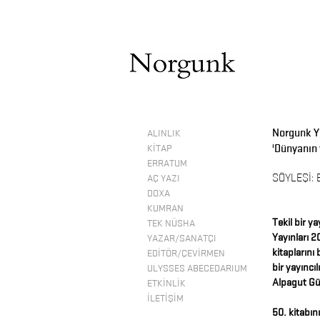
Norgunk Ya
ALINLIK
'Dünyanın
KİTAP
ERRATUM
SÖYLEŞİ: 
AÇ YAZI
DOXA
KUMRAN
Tekil bir y
TEK NÜSHA
Yayınları 
YAZAR/SANATÇI
kitaplarını
EDİTÖR/ÇEVİRMEN
bir yayıncıl
ULYSSES ABECEDARIUM
Alpagut Gül
ETKİNLİK
İLETİŞİM
50. kitabı