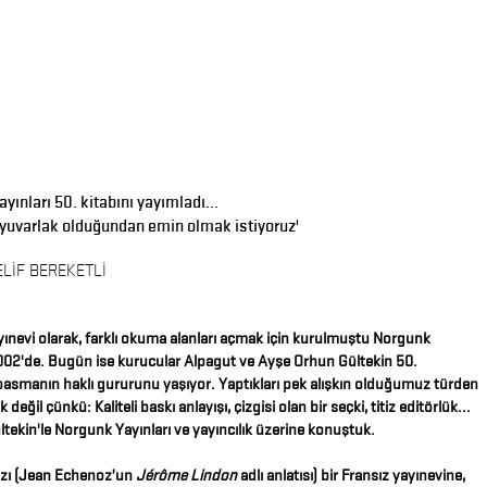
yınları 50. kitabını yayımladı...
 yuvarlak olduğundan emin olmak istiyoruz'
ELİF BEREKETLİ
ayınevi olarak, farklı okuma alanları açmak için kurulmuştu Norgunk
2002'de. Bugün ise kurucular Alpagut ve Ayşe Orhun Gültekin 50.
 basmanın haklı gururunu yaşıyor. Yaptıkları pek alışkın olduğumuz türden
ık değil çünkü: Kaliteli baskı anlayışı, çizgisi olan bir seçki, titiz editörlük...
tekin'le Norgunk Yayınları ve yayıncılık üzerine konuştuk.
nızı (Jean Echenoz’un
Jérôme Lindon
adlı anlatısı) bir Fransız yayınevine,