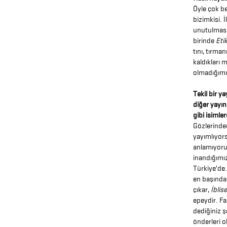
Öyle çok be
bizimkisi. 
unutulmasın
birinde
Eti
tını, tırman
kaldıkları 
olmadığımı
Tekil bir y
diğer yayı
gibi isiml
Gözlerinden
yayımlıyors
anlamıyoru
inandığımız
Türkiye’de.
en başından
çıkar,
İblis
epeydir. Fa
dediğiniz 
önderleri o