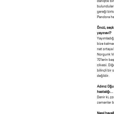
danıştık bir
bulundular.
gereği birk
Pandora he
Öncü, seçki
yayınevi?
Yayımladığı
bize kalma
net ortaya
Norgunk Vü
70’lerin ba
cilvesi. Di
bilinçli bi
değildir.
Adınız Oğu
hastalığı...
Denir ki, ç
zamanlar bi
Nasıl hayal