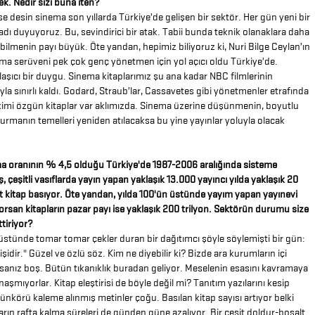
ek. Nedir sizi buna iten?
e desin sinema son yıllarda Türkiye’de gelişen bir sektör. Her gün yeni bir
ı duyuyoruz. Bu, sevindirici bir atak. Tabii bunda teknik olanaklara daha
bilmenin payı büyük. Öte yandan, hepimiz biliyoruz ki, Nuri Bilge Ceylan’ın
ema serüveni pek çok genç yönetmen için yol açıcı oldu Türkiye’de.
aşıcı bir duygu. Sinema kitaplarımız şu ana kadar NBC filmlerinin
yla sınırlı kaldı. Godard, Straub’lar, Cassavetes gibi yönetmenler etrafında
kimi özgün kitaplar var aklımızda. Sinema üzerine düşünmenin, boyutlu
rmanın temelleri yeniden atılacaksa bu yine yayınlar yoluyla olacak
a oranının % 4,5 olduğu Türkiye'de 1987-2006 aralığında sisteme
, çeşitli vasıflarda yayın yapan yaklaşık 13.000 yayıncı yılda yaklaşık 20
t kitap basıyor. Öte yandan, yılda 100'ün üstünde yayım yapan yayınevi
Korsan kitapların pazar payı ise yaklaşık 200 trilyon. Sektörün durumu size
ttiriyor?
üstünde tomar tomar çekler duran bir dağıtımcı şöyle söylemişti bir gün:
 işidir." Güzel ve özlü söz. Kim ne diyebilir ki? Bizde ara kurumların içi
sanız boş. Bütün tıkanıklık buradan geliyor. Meselenin esasını kavramaya
anaşmıyorlar. Kitap eleştirisi de böyle değil mi? Tanıtım yazılarını kesip
ünkörü kaleme alınmış metinler çoğu. Basılan kitap sayısı artıyor belki
arın rafta kalma süreleri de günden güne azalıyor. Bir çeşit doldur-boşalt