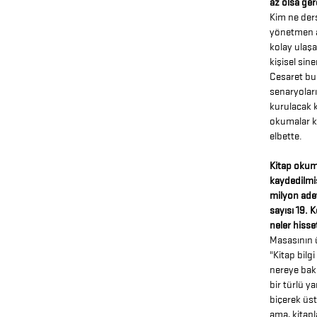
az olsa ger
Kim ne ders
yönetmen ad
kolay ulaşa
kişisel sin
Cesaret bul
senaryoları
kurulacak 
okumalar ku
elbette.
Kitap okum
kaydedilmiş
milyon ade
sayısı 19. 
neler hisse
Masasının 
"Kitap bilgi
nereye bak
bir türlü y
biçerek üst
ama, kitapl