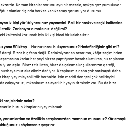
sektörde. Korsan kitaplar sorunu ayrı bir mesele, açıkça göz yumuluyor.
ağdur olanlar dışında herkes kanıksamış görünüyor durumu.
yse iki kişi yürütüyorsunuz yayınevini. Belli bir baskı ve seçki kalitesine
üstelik. Zorlanıyor olmalısınız, değil mi?
ki kalitesini korumak için iki kişi ideal bir kalabalıktır.
 yana 50 kitap... Hızınızı nasıl buluyorsunuz? Hedeflediğiniz gibi mi?
8 dergi. Bizce hiç fena değil. Redaksiyondan tasarıma, kâğıt seçiminden
 aşamasına kadar her şeyi bizzat yaptığımız hesaba katılırsa, bu toplamın
iyi anlaşılır. Biraz titizlikten, biraz da çalışma koşullarımızın gereği,
 nüshaya mutlaka elimiz değiyor. Kitaplarımız daha çok satılsaydı daha
a kitap yayımlayabilirdik herhalde. İşin maddi dengesi çok belirleyici.
de çalışıyoruz, imkanlarımıza ayarlı bir yayın ritmimiz var. Bu da bize
 projeleriniz neler?
ener'in bütün kitaplarını yayımlamak.
den, yorumlardan ve özellikle satışlarınızdan memnun musunuz? Kâr amaçlı
lduğunuzu söylerseniz şaşırırız...