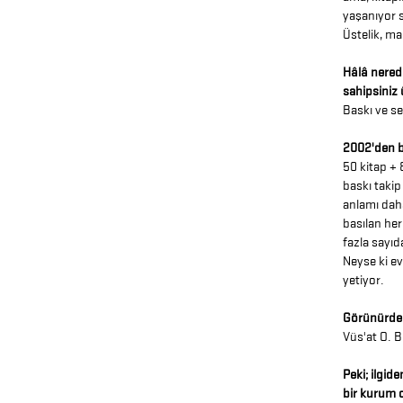
yaşanıyor 
Üstelik, m
Hâlâ nerede
sahipsiniz 
Baskı ve seç
2002'den bu
50 kitap + 
baskı takip
anlamı daha 
basılan her
fazla sayıd
Neyse ki ev
yetiyor.
Görünürdeki
Vüs'at O. B
Peki; ilgi
bir kurum o