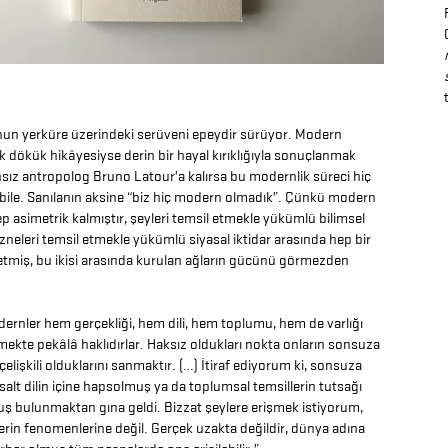
un yerküre üzerindeki serüveni epeydir sürüyor. Modern
ık dökük hikâyesiyse derin bir hayal kırıklığıyla sonuçlanmak
nsız antropolog Bruno Latour’a kalırsa bu modernlik süreci hiç
bile. Sanılanın aksine “biz hiç modern olmadık”. Çünkü modern
 asimetrik kalmıştır, şeyleri temsil etmekle yükümlü bilimsel
 özneleri temsil etmekle yükümlü siyasal iktidar arasında hep bir
 etmiş, bu ikisi arasında kurulan ağların gücünü görmezden
ernler hem gerçekliği, hem dili, hem toplumu, hem de varlığı
mekte pekâlâ haklıdırlar. Haksız oldukları nokta onların sonsuza
çelişkili olduklarını sanmaktır. (…) İtiraf ediyorum ki, sonsuza
salt dilin içine hapsolmuş ya da toplumsal temsillerin tutsağı
ş bulunmaktan gına geldi. Bizzat şeylere erişmek istiyorum,
erin fenomenlerine değil. Gerçek uzakta değildir, dünya adına