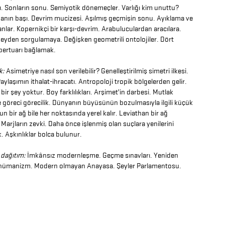
ı. Sonların sonu. Semiyotik dönemeçler. Varlığı kim unuttu?
nın başı. Devrim mucizesi. Aşılmış geçmişin sonu. Ayıklama ve
nlar. Kopernikçi bir karşı-devrim. Arabuluculardan aracılara.
eyden sorgulamaya. Değişken geometrili ontolojiler. Dört
ertuarı bağlamak.
k:
Asimetriye nasıl son verilebilir? Genelleştirilmiş simetri ilkesi.
aylaşımın ithalat-ihracatı. Antropoloji tropik bölgelerden gelir.
 bir şey yoktur. Boy farklılıkları. Arşimet’in darbesi. Mutlak
e göreci görecilik. Dünyanın büyüsünün bozulmasıyla ilgili küçük
un bir ağ bile her noktasında yerel kalır. Leviathan bir ağ
Marjların zevki. Daha önce işlenmiş olan suçlara yenilerini
 Aşkınlıklar bolca bulunur.
dağıtım:
İmkânsız modernleşme. Geçme sınavları. Yeniden
 hümanizm. Modern olmayan Anayasa. Şeyler Parlamentosu.