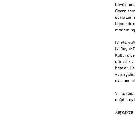
büyük fark
Geçen zama
çoklu zama
Kendinde ş
modern rep
IV.
Görecili
İki Büyük P
Kültür diye
görecilik v
hatalar. Uz
yumağıdır. 
eklememek.
V.
Yeniden 
dağıtılmış
Kaynakça