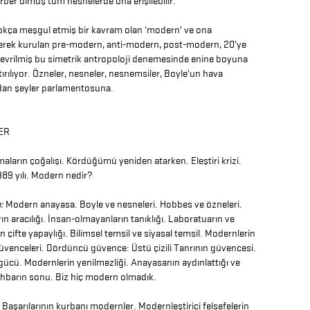
rber olmuş tüm nesnelerde ona erişilebilir.”
okça meşgul etmiş bir kavram olan ‘modern’ ve ona
rek kurulan pre-modern, anti-modern, post-modern, 20’ye
 çevrilmiş bu simetrik antropoloji denemesinde enine boyuna
rılıyor. Özneler, nesneler, nesnemsiler, Boyle’un hava
an şeyler parlamentosuna.
ER
aların çoğalışı. Kördüğümü yeniden atarken. Eleştiri krizi.
989 yılı. Modern nedir?
a:
Modern anayasa. Boyle ve nesneleri. Hobbes ve özneleri.
n aracılığı. İnsan-olmayanların tanıklığı. Laboratuarın ve
n çifte yapaylığı. Bilimsel temsil ve siyasal temsil. Modernlerin
üvenceleri. Dördüncü güvence: Üstü çizili Tanrının güvencesi.
 gücü. Modernlerin yenilmezliği. Anayasanın aydınlattığı ve
 İhbarın sonu. Biz hiç modern olmadık.
:
Başarılarının kurbanı modernler. Modernleştirici felsefelerin