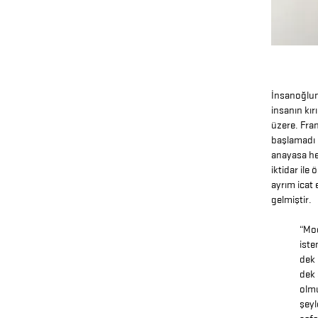
İnsanoğlun
insanın kır
üzere. Fra
başlamadı 
anayasa hep
iktidar ile
ayrım icat
gelmiştir.
“Mod
iste
dek 
dek 
olmu
şeyl