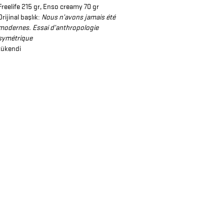
Freelife 215 gr, Enso creamy 70 gr
Orijinal başlık:
Nous n’avons jamais été
modernes. Essai d’anthropologie
symétrique
tükendi