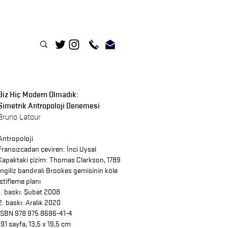
Biz Hiç Modern Olmadık:
Simetrik Antropoloji Denemesi
Bruno Latour
Antropoloji
Fransızcadan çeviren:
İnci Uysal
Kapaktaki çizim: Thomas Clarkson, 1789
İngiliz bandıralı Brookes gemisinin köle
istifleme planı
1. baskı: Şubat 2008
2. baskı: Aralık 2020
ISBN 978 975 8686-41-4
191 sayfa, 13,5 x 19,5 cm