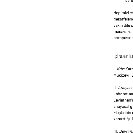
sefe
Hepimizi ç
mesafelene
yakın dile
masaya yatı
pompasınd
İÇİNDEKİL
I.
Kriz:
Karm
Mucizevi 1
II.
Anayas
Laboratuarı
Leviathan’ı
anayasal g
Eleştirinin
kararttığı.
III.
Devrim