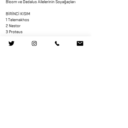
Bloom ve Dedalus Ailelerinin Soyağaçları
BİRİNCİ KISIM
1 Telemakhos
2 Nestor
3 Proteus
İKİNCİ KISIM
4 Kalypso
5 Lotosyiyenler
6 Hades
7 Aiolos
8 Laistrygonlar
9 Skylla ile Kharybdis
10 Gezgin Kayalar
11 Seirenler
12 Tepegöz
13 Nausikaa
14 Güneş’in Sığırları
15 Kirke
ÜÇÜNCÜ KISIM