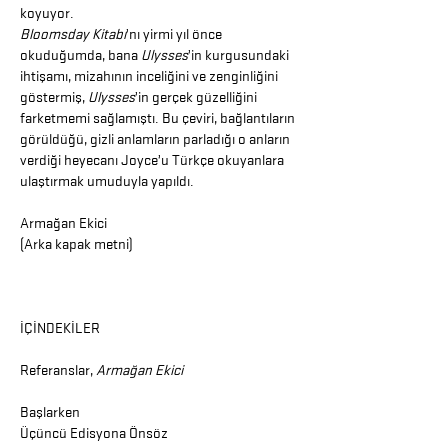
koyuyor.
Bloomsday Kitabı
’nı yirmi yıl önce
okuduğumda, bana
Ulysses
’in kurgusundaki
ihtişamı, mizahının inceliğini ve zenginliğini
göstermiş,
Ulysses
’in gerçek güzelliğini
farketmemi sağlamıştı. Bu çeviri, bağlantıların
görüldüğü, gizli anlamların parladığı o anların
verdiği heyecanı Joyce’u Türkçe okuyanlara
ulaştırmak umuduyla yapıldı.
Armağan Ekici
(Arka kapak metni)
İÇİNDEKİLER
Referanslar,
Armağan Ekici
Başlarken
Üçüncü Edisyona Önsöz