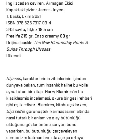
İngilizceden çeviren:
Armağan Ekici
Kapaktaki çizim: James Joyce
1. baskı, Ekim 2021
ISBN 978 625 7917-09-4
343 sayfa, 13,5 x 19,5 cm
Freelife 215 gr, Enso creamy 60 gr
Orijinal başlık:
The New Bloomsday Book: A
Guide Through Ulysses
tükendi
Ulysses
, karakterlerinin zihinlerinin içinden
dünyaya bakan, tüm insanlık haline bu yolla
ayna tutan bir kitap. Harry Blamires’ın bu
klasikleşmiş incelemesi, okura bir gezi rehberi
gibi eşlik ediyor. Blamires, kitabı açıklarken,
Ulysses
’in görünüşteki karmaşasının altında
nasıl tutarlı bir anlam ve olay bütünlüğü
olduğunu gözler önüne seriyor; bunu
yaparken, bu bütünlüğü çerçeveleyen
sembolizm katmanlarını da açıkça ortaya