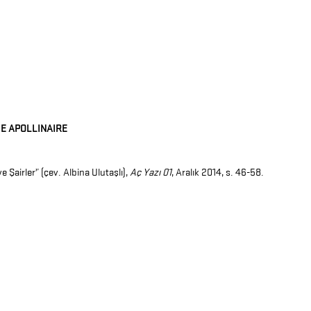
E APOLLINAIRE
e Şairler” (çev. Albina Ulutaşlı),
Aç Yazı 01
, Aralık 2014, s. 46-58.