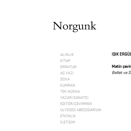
IŞIK ERGÜ
ALINLIK
KİTAP
Metin çevir
ERRATUM
Bellek ve S
AÇ YAZI
DOXA
KUMRAN
TEK NÜSHA
YAZAR/SANATÇI
EDİTÖR/ÇEVİRMEN
ULYSSES ABECEDARIUM
ETKİNLİK
İLETİŞİM