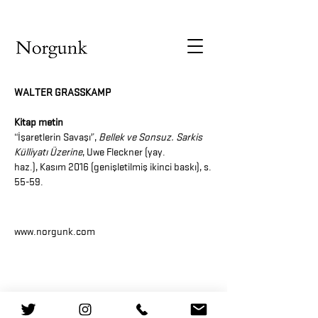
WALTER GRASSKAMP
Kitap metin
“İşaretlerin Savaşı”,
Bellek ve Sonsuz. Sarkis
Külliyatı Üzerine
, Uwe Fleckner (yay.
haz.), Kasım 2016 (genişletilmiş ikinci baskı), s.
55-59. ​
www.norgunk.com