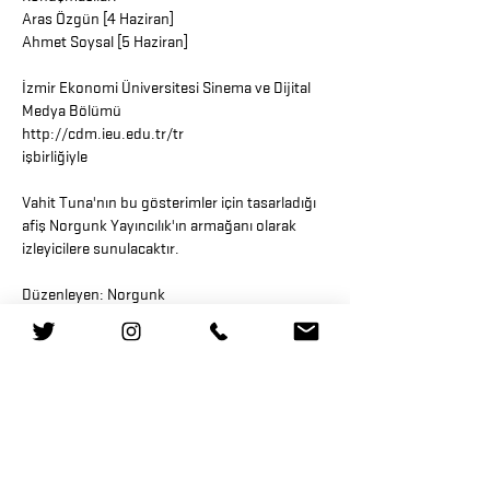
Aras Özgün [4 Haziran]
Ahmet Soysal [5 Haziran]
İzmir Ekonomi Üniversitesi Sinema ve Dijital
Medya Bölümü
http://cdm.ieu.edu.tr/tr
işbirliğiyle
Vahit Tuna'nın bu gösterimler için tasarladığı
afiş Norgunk Yayıncılık'ın armağanı olarak
izleyicilere sunulacaktır.
Düzenleyen: Norgunk
"[...] İmge, görülebilir olduğu kadar
okunabilirdir de. Çerçevenin sadece işitsel
değil, görsel bilgileri de kaydetmek gibi gizli bir
işlevi vardır. Bir imgede çok az şey görüyor
olmamızın nedeni onu nasıl okuyacağımızı
bilmememiz, seyrelmelerini de doygunluklarını
değerlen-dirdiğimiz kadar kötü bir şekilde