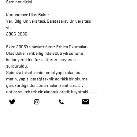
Seminer dizisi
Konuşmacı: Ulus Baker
Yer: Bilgi Üniversitesi, Galatasaray Üniversitesi
vb.
2005-2006
Ekim 2005’te başlattığımız Ethica Okumaları
Ulus Baker rehberliğinde 2006 yılı sonuna
kadar yirmiden fazla oturum boyunca
sürdürüldü.
Spinoza felsefesinin temel yapıtı olan bu
metin, yapısı gereği teknik ağırlıklı bir okuma
gerektirdiğinden, önermeler, kanıtlamalar,
notlar vs. tek tek ele alınarak pratik hayattaki
karşılıkları üzerinden enine boyuna tartışıldı.
Okumaları yürütürken Latince orijinal metnin
yanı sıra Fransızca, İngilizce ve Türkçedeki
çevirilerden yararlanıldı. Katılımcıların çoklu
yapısı – felsefe, hukuk, sosyoloji öğrencileri,
akademisyenler, matematikçiler, modern
dansçılar vs. – Spinoza felsefesinin tüm bir