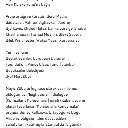
Aevi Koleksiyonu’na bağış
Proje ortağı ve küratör: Beral Madra
Sanatçılar: Vahram Aghasyan, Andrej
Djerkovic, Khaled Hafez, Lamia Joreige, Shalva
Khakhanasvili, Farhad Moshiri, Steve Sabella,
Dilek Winchester, Wafaa Yasin, Xurban.net
Yer: Feshane
Destekleyenler: European Cultural
Foundation, Prince Claus Fund, İstanbul
Büyükşehir Belediyesi
3-31 Mart 2007
Mayıs 2005’te İngilizce olarak yayımlamış
olduğumuz ‘Neighbours in Dialogue’
(Komşularla Konuşmalar) isimli kitabın devamı
olarak tasarlanan ‘Komşularla Konuşmalar’
projesi, Güney Kafkasya, Ortadoğu ve Doğu
Akdeniz bölgelerinden davet edilen
sanatçıların katılımıyla İstanbul’da 10 günlük