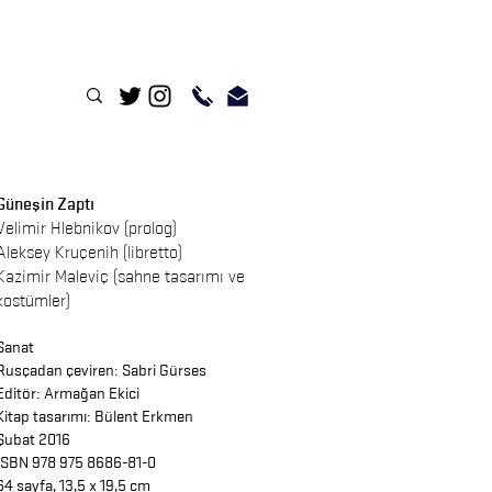
Güneşin Zaptı
Velimir Hlebnikov
(prolog)
Aleksey Kruçenih
(libretto)
Kazimir Maleviç
(sahne tasarımı ve
kostümler)
Sanat
Rusçadan çeviren: Sabri Gürses
Editör: Armağan Ekici
Kitap tasarımı:
Bülent Erkmen
Şubat 2016
ISBN 978 975 8686-81-0
64 sayfa, 13,5 x 19,5 cm