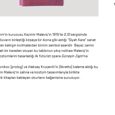
m’in kurucusu Kazimir Maleviç’in 1915’te
0,10
sergisinde
 duvarın birleştiği köşeye bir ikona gibi astığı “Siyah Kare” sanat
 en belirgin kırılmalardan birinin sembol eseridir. Beyaz zemin
ah bir kareden oluşan bu tablonun çıkış noktası Maleviç’in
stümlerini tasarladığı ilk fütürist opera
Güneşin Zaptı
'na
bnikov (prolog) ve Aleksey Kruçenih'in (libretto) kaleme aldığı bu
in Maleviç’in sahne ve kostüm tasarımlarıyla birlikte
k kitapları bekleyen okurların beğenisine sunuluyor.