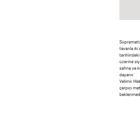
Süprematiz
tavanla iki
tarihindeki
üzerine siy
sahne ve ko
dayanır.
Velimir Hle
çarpıcı met
beklenmedi