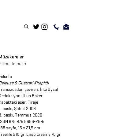
Müzakereler
Gilles Deleuze
Felsefe
Deleuze & Guattari Kitaplığı
Fransızcadan çeviren:
İnci Uysal
Redaksiyon:
Ulus Baker
Kapaktaki eser: Tiraje
1
. baskı, Şubat 2006
3. baskı, Temmuz 2020
ISBN 978 975 8686-28-5
188 sayfa, 15 x 21,5 cm
Freelife 215 gr, Enso creamy 70 gr