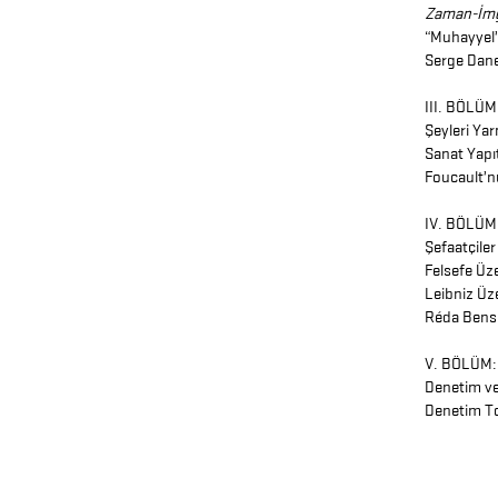
Zaman-İm
“Muhayyel”
Serge Dane
III. BÖLÜM
Şeyleri Ya
Sanat Yapı
Foucault’n
IV. BÖLÜM:
Şefaatçiler
Felsefe Üz
Leibniz Üz
Réda Bens
V. BÖLÜM: 
Denetim ve
Denetim To