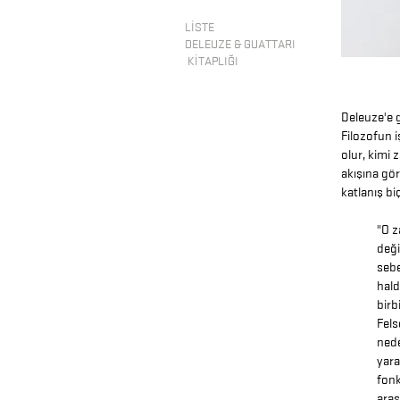
LİSTE
DELEUZE & GUATTARI
KİTAPLIĞI
Deleuze'e g
Filozofun i
olur, kimi 
akışına gö
katlanış bi
"O z
deği
sebe
hald
birb
Fels
nede
yara
fonk
aras