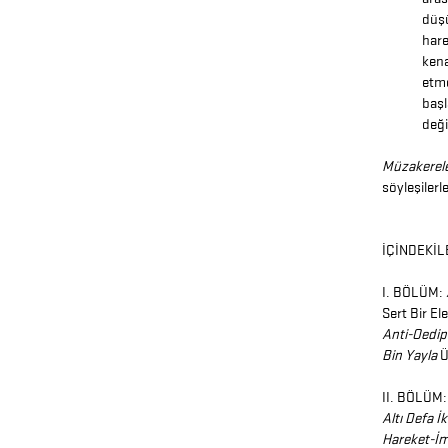
düşü
hare
kena
etme
başl
deği
Müzakerel
söyleşiler
İÇİNDEKİL
I. BÖLÜM:
Sert Bir E
Anti-Oedi
Bin Yayla
Ü
II. BÖLÜM:
Altı Defa İk
Hareket-İ