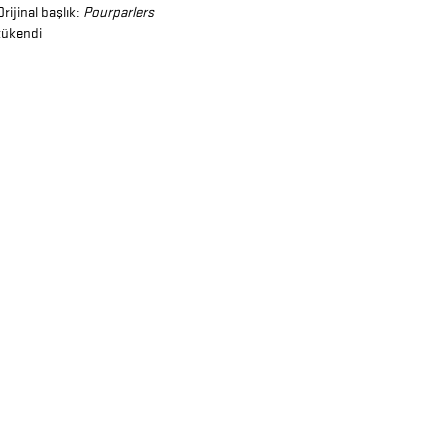
Orijinal başlık:
Pourparlers
tükendi