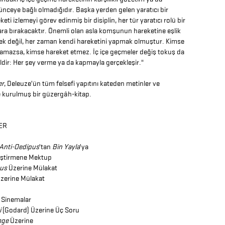
nceye bağlı olmadığıdır. Başka yerden gelen yaratıcı bir
keti izlemeyi görev edinmiş bir disiplin, her tür yaratıcı rolü bir
ra bırakacaktır. Önemli olan asla komşunun hareketine eşlik
k değil, her zaman kendi hareketini yapmak olmuştur. Kimse
amazsa, kimse hareket etmez. İç içe geçmeler değiş tokuş da
ldir: Her şey verme ya da kapmayla gerçekleşir."
er
, Deleuze’ün tüm felsefi yapıtını kateden metinler ve
le kurulmuş bir güzergâh-kitap.
ER
Anti-Oedipus
’tan
Bin Yayla
’ya
leştirmene Mektup
pus
Üzerine Mülakat
zerine Mülakat
 Sinemalar
i
(Godard) Üzerine Üç Soru
mge
Üzerine