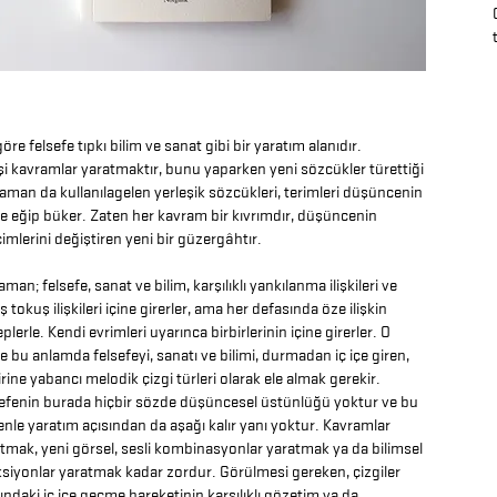
öre felsefe tıpkı bilim ve sanat gibi bir yaratım alanıdır.
şi kavramlar yaratmaktır, bunu yaparken yeni sözcükler türettiği
zaman da kullanılagelen yerleşik sözcükleri, terimleri düşüncenin
re eğip büker. Zaten her kavram bir kıvrımdır, düşüncenin
çimlerini değiştiren yeni bir güzergâhtır.
aman; felsefe, sanat ve bilim, karşılıklı yankılanma ilişkileri ve
ş tokuş ilişkileri içine girerler, ama her defasında öze ilişkin
plerle. Kendi evrimleri uyarınca birbirlerinin içine girerler. O
e bu anlamda felsefeyi, sanatı ve bilimi, durmadan iç içe giren,
irine yabancı melodik çizgi türleri olarak ele almak gerekir.
efenin burada hiçbir sözde düşüncesel üstünlüğü yoktur ve bu
nle yaratım açısından da aşağı kalır yanı yoktur. Kavramlar
tmak, yeni görsel, sesli kombinasyonlar yaratmak ya da bilimsel
siyonlar yaratmak kadar zordur. Görülmesi gereken, çizgiler
ındaki iç içe geçme hareketinin karşılıklı gözetim ya da