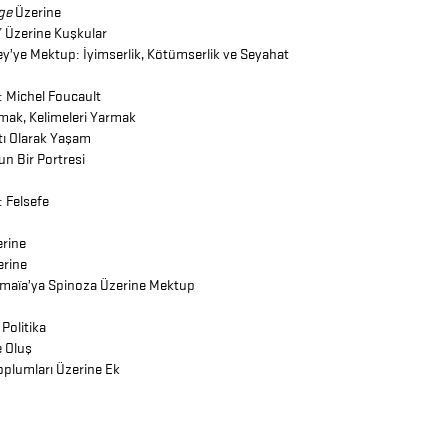
ge
Üzerine
 Üzerine Kuşkular
y’ye Mektup: İyimserlik, Kötümserlik ve Seyahat
: Michel Foucault
rmak, Kelimeleri Yarmak
tı Olarak Yaşam
un Bir Portresi
 Felsefe
erine
erine
maïa’ya Spinoza Üzerine Mektup
Politika
 Oluş
plumları Üzerine Ek