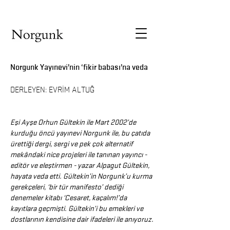
Norgunk Yayınevi’nin ‘fikir babası’na veda
DERLEYEN: EVRİM ALTUĞ
Eşi Ayşe Orhun Gültekin ile Mart 2002’de
kurduğu öncü yayınevi Norgunk ile, bu çatıda
ürettiği dergi, sergi ve pek çok alternatif
mekândaki nice projeleri ile tanınan yayıncı -
editör ve eleştirmen - yazar Alpagut Gültekin,
hayata veda etti. Gültekin’in Norgunk’u kurma
gerekçeleri, ‘bir tür manifesto’ dediği
denemeler kitabı ‘Cesaret, kaçalım!’da
kayıtlara geçmişti. Gültekin’i bu emekleri ve
dostlarının kendisine dair ifadeleri ile anıyoruz.