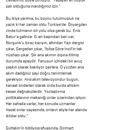
Cevabımız şöyle olmuştu: “Yaşayan en büyük
şair olduğuna inandığımız için.”
Bu ikiye yarılma, bu boynu tutulmuşluk ne
yazık ki her zaman oldu Türkiye’de. Önyargıları
zinde tutmanın bir yolu olsa gerek bu. Enis
Batur’a gelince: O, en başından beri var;
Norgunk’u biraz kazıyın, altından Yazı dergisi
çıkar, Gergedan çıkar, ‘İblise Göre İncil’in tek
nüshası çıkar. Şiir ana akımın dışına itilmiş
durumda epeydir. Fanusun içindeki bir avuç
şaşkın olarak bakılıyor şairlere. O yüzden ana
akım dediğiniz şeyi doğru tanımlamak
gerekiyor: Ana akım televizyondur bugün,
kanaat önderleri olarak orda burda ahkâm
kesen değnekçilerdir. Yozlaştırma
politikalarının mekaniği onlar üzerinden işliyor.
Her sahada varlar, her konuda uzmanlar.
Vasat onlar sayesinde, onların eliyle her alanda
iktidar oldu.”
Gültekin’in bibliyografyasında, Dirimart