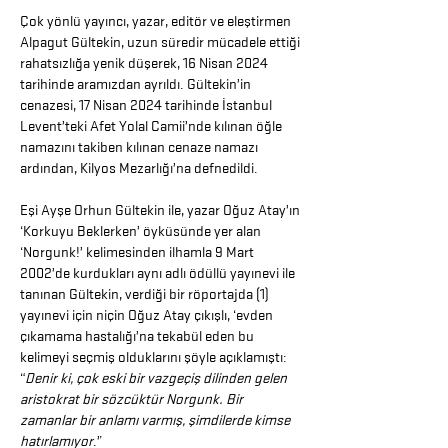
Çok yönlü yayıncı, yazar, editör ve eleştirmen
Alpagut Gültekin, uzun süredir mücadele ettiği
rahatsızlığa yenik düşerek, 16 Nisan 2024
tarihinde aramızdan ayrıldı. Gültekin’in
cenazesi, 17 Nisan 2024 tarihinde İstanbul
Levent’teki Afet Yolal Camii’nde kılınan öğle
namazını takiben kılınan cenaze namazı
ardından, Kilyos Mezarlığı’na defnedildi.
Eşi Ayşe Orhun Gültekin ile, yazar Oğuz Atay’ın
‘Korkuyu Beklerken’ öyküsünde yer alan
‘Norgunk!’ kelimesinden ilhamla 9 Mart
2002’de kurdukları aynı adlı ödüllü yayınevi ile
tanınan Gültekin, verdiği bir röportajda (1)
yayınevi için niçin Oğuz Atay çıkışlı, ‘evden
çıkamama hastalığı’na tekabül eden bu
kelimeyi seçmiş olduklarını şöyle açıklamıştı:
“
Denir ki, çok eski bir vazgeçiş dilinden gelen
aristokrat bir sözcüktür Norgunk. Bir
zamanlar bir anlamı varmış, şimdilerde kimse
hatırlamıyor
.”