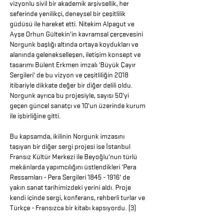
vizyonlu sivil bir akademik arşivsellik, her
seferinde yenilikçi, deneysel bir çeşitlilik
güdüsü ile hareket etti. Nitekim Alpagut ve
Ayşe Orhun Gültekin’in kavramsal çerçevesini
Norgunk başlığı altında ortaya koydukları ve
alanında gelenekselleşen, iletişim konsept ve
tasarımı Bülent Erkmen imzalı ‘Büyük Çayır
Sergileri’ de bu vizyon ve çeşitliliğin 2018
itibariyle dikkate değer bir diğer delili oldu.
Norgunk ayrıca bu projesiyle, sayısı 50’yi
geçen güncel sanatçı ve 10’un üzerinde kurum
ile işbirliğine gitti.
Bu kapsamda, ikilinin Norgunk imzasını
taşıyan bir diğer sergi projesi ise İstanbul
Fransız Kültür Merkezi ile Beyoğlu’nun türlü
mekânlarda yapımcılığını üstlendikleri ‘Pera
Ressamları - Pera Sergileri
1845 - 1916
’ de
yakın sanat tarihimizdeki yerini aldı. Proje
kendi içinde sergi, konferans, rehberli turlar ve
Türkçe - Fransızca bir kitabı kapsıyordu. (3)