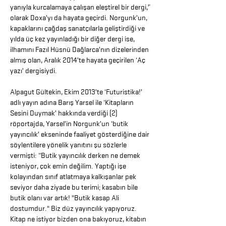
yanıyla kurcalamaya çalışan eleştirel bir dergi,”
olarak Doxa’yı da hayata geçirdi. Norgunk’un,
kapaklarını çağdaş sanatçılarla geliştirdiği ve
yılda üç kez yayınladığı bir diğer dergi ise,
ilhamını Fazıl Hüsnü Dağlarca’nın dizelerinden
almış olan, Aralık 2014’te hayata geçirilen ‘Aç
yazı’ dergisiydi.
Alpagut Gültekin, Ekim 2013’te ‘Futuristika!’
adlı yayın adına Barış Yarsel ile ‘Kitapların
Sesini Duymak’ hakkında verdiği (2)
röportajda, Yarsel’in Norgunk’un ‘butik
yayıncılık’ ekseninde faaliyet gösterdiğine dair
söylentilere yönelik yanıtını şu sözlerle
vermişti: “Butik yayıncılık derken ne demek
isteniyor, çok emin değilim. Yaptığı işe
kolayından sınıf atlatmaya kalkışanlar pek
seviyor daha ziyade bu terimi; kasabın bile
butik olanı var artık! "Butik kasap Ali
dostumdur." Biz düz yayıncılık yapıyoruz.
Kitap ne istiyor bizden ona bakıyoruz, kitabın