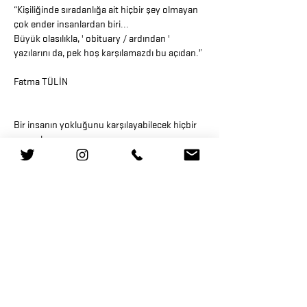
“Kişiliğinde sıradanlığa ait hiçbir şey olmayan
çok ender insanlardan biri...
Büyük olasılıkla, ' obituary / ardından '
yazılarını da, pek hoş karşılamazdı bu açıdan.”
Fatma TÜLİN
Bir insanın yokluğunu karşılayabilecek hiçbir
şey yok,
denemeye de kalkmamalı, tahammül etmeli ve
dayanmalı;
Çok sert gelse de büyük bir teselli bu aynı
zamanda.
Boşluk gerçekten doldurulmadan kaldığında,
boşluk, sayesinde birbirine bağlı tutuyor.
Tanrı boşluğu doldurur demek ters,
asla doldurmuyor boşluğu,
tersine boş bırakarak
-acılı da olsa- gerçek bir bağı korumamıza
yardımcı oluyor.