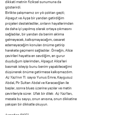
dikkati metnin fiziksel sunumuna da
gösterirdi.
Birlikte çalışmamız on yılı çoktan geçti;
Alpagut ve Ayşe bir yandan getirdiğim
projeleri desteklediler, onların hayallerimden
de daha iyi yapılmış olarak ortaya çıkmasını
sağladılar, bir yandan da benim aklıma
gelmeyecek, kalkışmayacağım, cesaret
edemeyeceğim konuları önüme getirip
harekete geçmemi sağladılar. Örneğin, Alice
çevirileri hayatta en sevdiğim, en gurur
duyduğum işlerimden, Alpagut Alice’leri
basmak isteyip bunu benim yapabileceğimi
düşünerek önüme getirmese kalkışmazdım.
Aç Yazı
’nın 11. sayısı Yunus Emre, Kaygusuz
Abdal, Pir Sultan Abdal ve Karacaoğlan ile
başlar, sonra blues üzerine yazılar ve metin
çevirileriyle sürer. Ufak bir dilek:
Aç Yazı
’ları,
mesela bu sayıyı, onun anısına, onun dikkatine
yakışan bir dikkatle okuyun.