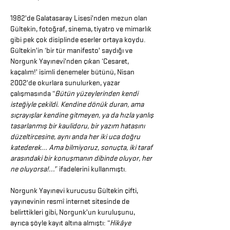
1982’de Galatasaray Lisesi’nden mezun olan
Gültekin, fotoğraf, sinema, tiyatro ve mimarlık
gibi pek çok disiplinde eserler ortaya koydu.
Gültekin’in ‘bir tür manifesto’ saydığı ve
Norgunk Yayınevi’nden çıkan ‘Cesaret,
kaçalım!’ isimli denemeler bütünü, Nisan
2002’de okurlara sunulurken, yazar
çalışmasında “
Bütün yüzeylerinden kendi
isteğiyle çekildi. Kendine dönük duran, ama
sıçrayışlar kendine gitmeyen, ya da hızla yanlış
tasarlanmış bir kaulidoru, bir yazım hatasını
düzeltircesine, aynı anda her iki uca doğru
katederek... Ama bilmiyoruz, sonuçta, iki taraf
arasındaki bir konuşmanın dibinde oluyor, her
ne oluyorsa!...
” ifadelerini kullanmıştı.
Norgunk Yayınevi kurucusu Gültekin çifti,
yayınevinin resmî internet sitesinde de
belirttikleri gibi, Norgunk’un kuruluşunu,
ayrıca şöyle kayıt altına almıştı: “
Hikâye