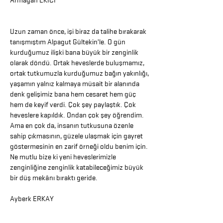
Armağan EKİCİ
Uzun zaman önce, işi biraz da talihe bırakarak
tanışmıştım Alpagut Gültekin’le. O gün
kurduğumuz ilişki bana büyük bir zenginlik
olarak döndü. Ortak heveslerde buluşmamız,
ortak tutkumuzla kurduğumuz bağın yakınlığı,
yaşamın yalnız kalmaya müsait bir alanında
denk gelişimiz bana hem cesaret hem güç
hem de keyif verdi. Çok şey paylaştık. Çok
heveslere kapıldık. Ondan çok şey öğrendim.
Ama en çok da, insanın tutkusuna özenle
sahip çıkmasının, güzele ulaşmak için gayret
göstermesinin en zarif örneği oldu benim için.
Ne mutlu bize ki yeni heveslerimizle
zenginliğine zenginlik katabileceğimiz büyük
bir düş mekânı bıraktı geride.
Ayberk ERKAY