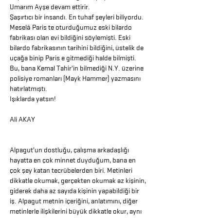
Umarım Ayşe devam ettirir.
Şaşırtıcı bir insandı. En tuhaf şeyleri biliyordu.
Meselâ Paris te oturduğumuz eski bilardo
fabrikası olan evi bildiğini söylemişti. Eski
bilardo fabrikasının tarihini bildiğini, üstelik de
uçağa binip Paris e gitmediği halde bilmişti.
Bu, bana Kemal Tahir’in bilmediği N.Y. üzerine
polisiye romanları (Mayk Hammer) yazmasını
hatırlatmıştı.
Işıklarda yatsın!
Ali AKAY
Alpagut’un dostluğu, çalışma arkadaşlığı
hayatta en çok minnet duyduğum, bana en
çok şey katan tecrübelerden biri. Metinleri
dikkatle okumak, gerçekten okumak az kişinin,
giderek daha az sayıda kişinin yapabildiği bir
iş. Alpagut metnin içeriğini, anlatımını, diğer
metinlerle ilişkilerini büyük dikkatle okur, aynı