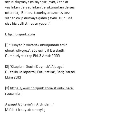
sesini duymaya çalışıyoruz (evet, kitaplar
yazılırken de, yapılırken de, okunurken de ses
çıkarırlar). Bir tarzı tasarlayamazsınız, tarz
sizden çıkıp dünyaya giden şeydir. Bunu da
size hiç belli etmeden yapar.”
Bilgi: norgunk.com
(1) "Dünyanın yuvarlak olduğundan emin
olmak istiyoruz", söyleşi: Elif Bereketli,
Cumhuriyet Kitap Eki, 3 Aralık 2009
(2) ‘Kitapların Sesini Duymak’, Alpagut
Gültekin ile röportaj, Futuristika!, Barış Yarsel,
Ekim 2013
(3)
https://www.norgunk.com/etkinlik-pera-
ressamlari
Alpagut Gültekin’in ‘Ardından…’
(Alfabetik soyadı sırasıyla)