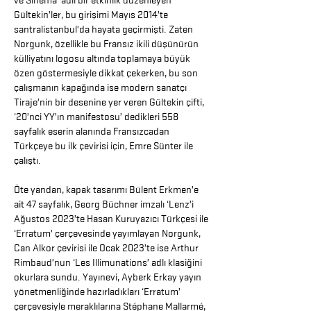
ve Sinema’ adlı bir etkinlik düzenleyen
Gültekin’ler, bu girişimi Mayıs 2014’te
santralistanbul’da hayata geçirmişti. Zaten
Norgunk, özellikle bu Fransız ikili düşünürün
külliyatını logosu altında toplamaya büyük
özen göstermesiyle dikkat çekerken, bu son
çalışmanın kapağında ise modern sanatçı
Tiraje’nin bir desenine yer veren Gültekin çifti,
‘20’nci YY’ın manifestosu’ dedikleri 558
sayfalık eserin alanında Fransızcadan
Türkçeye bu ilk çevirisi için, Emre Sünter ile
çalıştı.
Öte yandan, kapak tasarımı Bülent Erkmen’e
ait 47 sayfalık, Georg Büchner imzalı ‘Lenz’i
Ağustos 2023’te Hasan Kuruyazıcı Türkçesi ile
‘Erratum’ çerçevesinde yayımlayan Norgunk,
Can Alkor çevirisi ile Ocak 2023’te ise Arthur
Rimbaud’nun ‘Les Illimunations’ adlı klasiğini
okurlara sundu. Yayınevi, Ayberk Erkay yayın
yönetmenliğinde hazırladıkları ‘Erratum’
çerçevesiyle meraklılarına Stéphane Mallarmé,