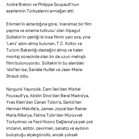
André Breton ve Philippe Soupault’nun
eserlerinin Türkçelerini armağan etti.
Erkmen’in aktardığına göre, ‘inanılmaz bir film
yapma ve sinema tutkusu’ olan Alpagut
Gültekin’in çektiği iki kısa filmin yanı sıra, yine
‘Lenz’ adını almış bulunan, T.C. Kültür ve
Turizm Bakanlığı desteğini almış ve halen
montaj sürecinde olan bir de uzun metrajlı
filmi bulunuyordu. Gültekin’in bu alandaki
‘idol’leri ise, Danièle Huillet ve Jean-Marie
Straub oldu.
Norgunk Yayıncılık, Cem İleri’den Michel
Foucault’ya, Abidin Dino’dan Beral Madra’ya,
Yves Klein’dan Canan Tolon’a, Sarkis’ten
Herman Melville’e, James Joyce’dan Rainer
Maria Rilke’ye, Fatma Tülin’den Mürüvvet
Türkyılmaz ve Fazıl Hüsnü Dağlarca’ya pek çok
imzanın, editör, çevirmen, sanatçı ve aydının
buluştuğu alçakgönüllü, ancak yüksek