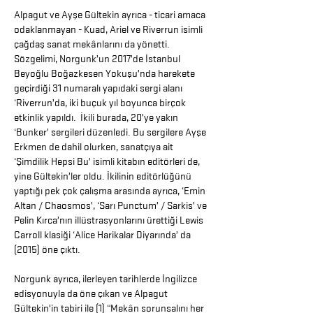
Alpagut ve Ayşe Gültekin ayrıca - ticari amaca
odaklanmayan - Kuad, Ariel ve Riverrun isimli
çağdaş sanat mekânlarını da yönetti.
Sözgelimi, Norgunk’un 2017’de İstanbul
Beyoğlu Boğazkesen Yokuşu’nda harekete
geçirdiği 31 numaralı yapıdaki sergi alanı
‘Riverrun’da, iki buçuk yıl boyunca birçok
etkinlik yapıldı. İkili burada, 20’ye yakın
‘Bunker’ sergileri düzenledi. Bu sergilere Ayşe
Erkmen de dahil olurken, sanatçıya ait
‘Şimdilik Hepsi Bu’ isimli kitabın editörleri de,
yine Gültekin’ler oldu. İkilinin editörlüğünü
yaptığı pek çok çalışma arasında ayrıca, ‘Emin
Altan / Chaosmos’, ‘Sarı Punctum’ / Sarkis’ ve
Pelin Kırca’nın illüstrasyonlarını ürettiği Lewis
Carroll klasiği ‘Alice Harikalar Diyarında’ da
(2015) öne çıktı.
Norgunk ayrıca, ilerleyen tarihlerde İngilizce
edisyonuyla da öne çıkan ve Alpagut
Gültekin’in tabiri ile (1) “Mekân sorunsalını her