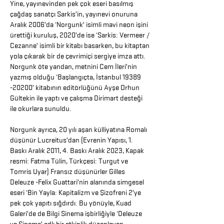
Yine, yayınevinden pek çok eseri basılmış
çağdaş sanatçı Sarkis’in, yayınevi onuruna
Aralık 2006’da ‘Norgunk’ isimli mavi neon işini
ürettiği kuruluş, 2020’de ise ‘Sarkis: Vermeer /
Cezanne’ isimli bir kitabı basarken, bu kitaptan
yola çıkarak bir de çevrimiçi sergiye imza attı.
Norgunk öte yandan, metnini Cem İleri’nin
yazmış olduğu ‘Başlangıçta, İstanbul
19389
-20200
’ kitabının editörlüğünü Ayşe Orhun
Gültekin ile yaptı ve çalışma Dirimart desteği
ile okurlara sunuldu.
Norgunk ayrıca, 20 yılı aşan külliyatına Romalı
düşünür Lucreitus’dan (Evrenin Yapısı, 1.
Baskı Aralık 2011, 4. Baskı Aralık 2023, Kapak
resmi: Fatma Tülin, Türkçesi: Turgut ve
Tomris Uyar) Fransız düşünürler Gilles
Deleuze -Felix Guattari’nin alanında simgesel
eseri ‘Bin Yayla: Kapitalizm ve Şizofreni 2’ye
pek çok yapıtı sığdırdı. Bu yönüyle, Kuad
Galeri’de de Bilgi Sinema işbirliğiyle ‘Deleuze