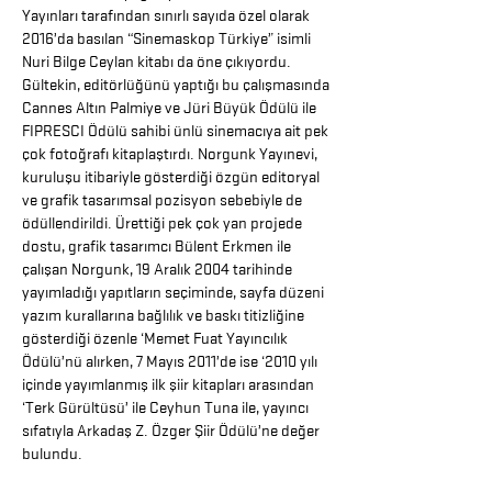
Yayınları tarafından sınırlı sayıda özel olarak
2016’da basılan “Sinemaskop Türkiye” isimli
Nuri Bilge Ceylan kitabı da öne çıkıyordu.
Gültekin, editörlüğünü yaptığı bu çalışmasında
Cannes Altın Palmiye ve Jüri Büyük Ödülü ile
FIPRESCI Ödülü sahibi ünlü sinemacıya ait pek
çok fotoğrafı kitaplaştırdı. Norgunk Yayınevi,
kuruluşu itibariyle gösterdiği özgün editoryal
ve grafik tasarımsal pozisyon sebebiyle de
ödüllendirildi. Ürettiği pek çok yan projede
dostu, grafik tasarımcı Bülent Erkmen ile
çalışan Norgunk, 19 Aralık 2004 tarihinde
yayımladığı yapıtların seçiminde, sayfa düzeni
yazım kurallarına bağlılık ve baskı titizliğine
gösterdiği özenle ‘Memet Fuat Yayıncılık
Ödülü’nü alırken, 7 Mayıs 2011’de ise ‘2010 yılı
içinde yayımlanmış ilk şiir kitapları arasından
‘Terk Gürültüsü’ ile Ceyhun Tuna ile, yayıncı
sıfatıyla Arkadaş Z. Özger Şiir Ödülü’ne değer
bulundu.