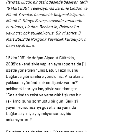
Paris’te, küçük bir otel odasında başlıyor, tarih
18 Mart 2001. Televizyonda Jérôme Lindon ve
Minuit Yayınları üzerine bir belgesel izliyoruz.
Minuit II. Dünya Savaşı sırasında yeraltında
kurulmuş, Lindon, Beckett’in, Deleuze’ün
yayıncısı, çok etkileniyoruz. Bir yıl sonra, 9
Mart 2002’de Norgunk Yayıncılık kuruluyor: n
üzeri siyah kare.
”
1 Ekim 1961’de doğan Alpagut Gültekin,
2009’da kendisiyle yapılan aynı röportajda (1)
özetle yöneltilen “Enis Batur, Fazıl Hüsnü
Dağlarca gibi isimlere yöneldiniz. Ana akıma
yaklaşma yönünde bir endişeniz var mı?”
şeklindeki soruyu ise, şöyle yanıtlamıştı:
“Gözlerinden zekâ ve yaratıcılık fışkıran bir
reklâmcı şunu sormuştu bir gün: Sarkis'i
yayımlıyorsunuz, iyi güzel, ama yanında
Dağlarca'yı niye yayımlıyorsunuz, hiç
anlamıyorum?