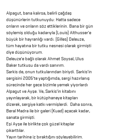
Alpagut, bana kalırsa, belirli çağdaş
düşünürlerin tutkunuydu: Hatta sadece
onların ve onların söz ettiklerinin. Bana bir gün
söylemiş olduğu kadarıyla (Louis) Althusser’e
büyük bir hayranlığı vardı. (Gilles) Deleuze,
tüm hayatına bir tutku nesnesi olarak girmişti
diye düşünüyorum.
Deleuze’e bağlı olarak Ahmet Soysal, Ulus
Baker tutkusu da vardı sanırım.
Sarkis de, onun tutkularından biriydi. Sarkis’in
sergisini 2005’te yaptığımda, sergi hazırlanış
sürecinde her gece bizimle yemek yiyorlardı
Alpagut ve Ayşe. Ve, Sarkis’in kitabını
yayınlayarak, bir kütüphaneye kitapları
dizerek, sergiye katkı vermişlerdi. Daha sonra,
Beral Madra ile bir galeri (Kuad) açacak kadar,
sanata girmişti.
Eşi Ayşe ile birlikte çok güzel kitaplar
çıkarttılar.
Yayın tarihine iz bıraktığını söyleyebilirim.