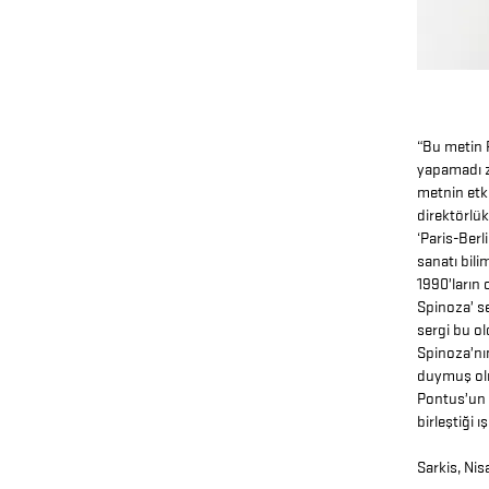
“Bu metin 
yapamadı z
metnin etk
direktörlük
‘Paris-Berl
sanatı bilim
1990’ların 
Spinoza’ s
sergi bu ol
Spinoza’nın
duymuş ol
Pontus’un 
birleştiği ı
Sarkis
, Ni