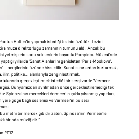
Pontus Hulten’in yapmak istediği tezinin özüdür. Tezini
ira müze direktörlüğü zamanının tümünü aldı. Ancak bu
isi yetmişlerin sonu seksenlerin başında Pompidou Müzesi’nde
 yaptığı yıllarda ‘Sanat Alanları’nı genişleten ‘Paris-Moskova’,
in’... sergilerinin özünde hissedilir: Sanatı sınırlardan kurtarmak,
, ilim, politika... alanlarıyla zenginleştirmek.
ortalarında gerçekleştirmek istediği bir sergi vardı: ‘Vermeer
ergisi. Dünyamızdan ayrılmadan önce gerçekleştiremediği tek
du: Spinoza’nın mercekleri Vermeer’in ışıkla yıkanmış yapıtları,
 yere göğe bağlı seslenişi ve Vermeer’in bu sesi
ması.
bu metni bir mercek gibidir zaten, Spinoza’nın Vermeer’le
şıklı bir oda müziğidir.”
san 2012