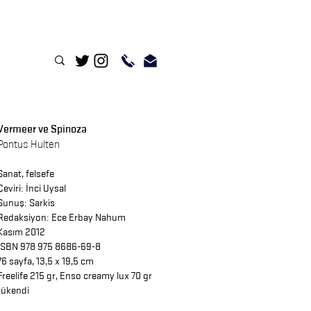
Vermeer ve Spinoza
Pontus Hulten
Sanat, felsefe
Çeviri:
İnci Uysal
Sunuş:
Sarkis
Redaksiyon:
Ece Erbay Nahum
Kasım 2012
ISBN 978 975 8686-69-8
76 sayfa, 13,5 x 19,5 cm
Freelife 215 gr, Enso creamy lux 70 gr
tükendi