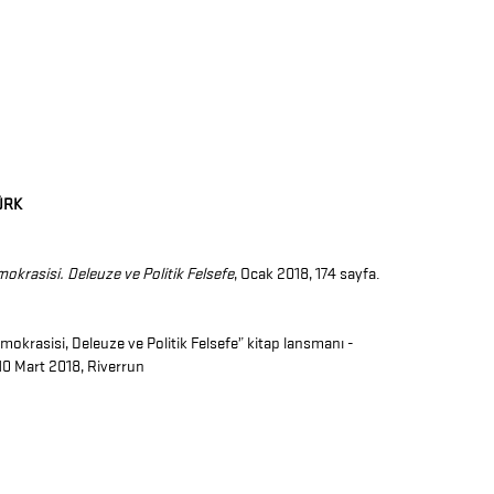
ÜRK
mokrasisi. Deleuze ve Politik Felsefe
, Ocak 2018, 174 sayfa.
emokrasisi, Deleuze ve Politik Felsefe” kitap lansmanı -
0 Mart 2018, Riverrun