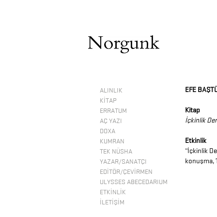
EFE BAŞT
ALINLIK
KİTAP
Kitap
ERRATUM
İçkinlik De
AÇ YAZI
DOXA
Etkinlik
KUMRAN
“İçkinlik D
TEK NÜSHA
konuşma, 1
YAZAR/SANATÇI
EDİTÖR/ÇEVİRMEN
ULYSSES ABECEDARIUM
ETKİNLİK
İLETİŞİM