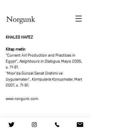
KHALED HAFEZ
Kitap metin
“Current Art Production and Practices in
Egypt”,
Neighbours in Dialogue
, Mayıs 2005,
s. 71-91.
“Mısır’da Güncel Sanat Üretimi ve
Uygulamaları”,
Komşularla Konuşmalar
, Mart
2007, s. 71-91.
www.norgunk.com