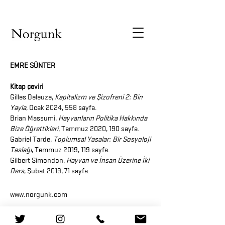
EMRE SÜNTER
Kitap çeviri
Gilles Deleuze,
Kapitalizm ve Şizofreni 2: Bin
Yayla
, Ocak 2024, 558 sayfa
.
Brian Massumi,
Hayvanların Politika Hakkında
Bize Öğrettikleri
, Temmuz 2020, 190 sayfa.
Gabriel Tarde,
Toplumsal Yasalar: Bir Sosyoloji
Taslağı
, Temmuz 2019, 119 sayfa.
Gilbert Simondon,
Hayvan ve İnsan Üzerine İki
Ders
, Şubat 2019, 71 sayfa.
www.norgunk.com