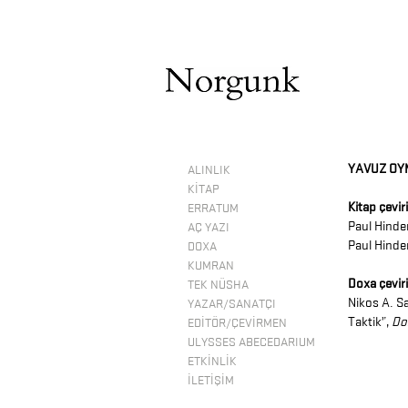
YAVUZ OY
ALINLIK
KİTAP
Kitap çeviri
ERRATUM
Paul Hinde
AÇ YAZI
Paul Hinde
DOXA
KUMRAN
Doxa çeviri
TEK NÜSHA
Nikos A. S
YAZAR/SANATÇI
Taktik”,
Do
EDİTÖR/ÇEVİRMEN
ULYSSES ABECEDARIUM
ETKİNLİK
İLETİŞİM