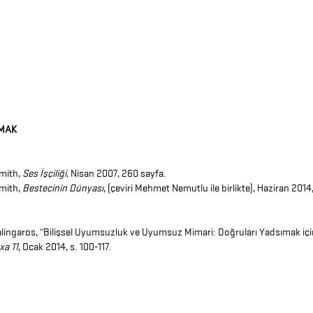
MAK
mith,
Ses İşçiliği,
Nisan 2007, 260 sayfa.
mith,
Bestecinin Dünyası
, (çeviri Mehmet Nemutlu ile birlikte), Haziran 2014
alingaros, “Bilişsel Uyumsuzluk ve Uyumsuz Mimari: Doğruları Yadsımak içi
xa 11
, Ocak 2014, s. 100-117.